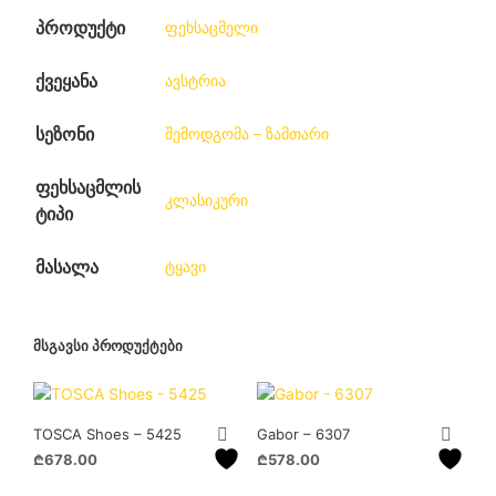
პროდუქტი
ფეხსაცმელი
ქვეყანა
ავსტრია
სეზონი
შემოდგომა – ზამთარი
ფეხსაცმლის
კლასიკური
ტიპი
მასალა
ტყავი
ᲛᲡᲒᲐᲕᲡᲘ ᲞᲠᲝᲓᲣᲥᲢᲔᲑᲘ
TOSCA Shoes – 5425
Gabor – 6307
₾
678.00
₾
578.00
This
This