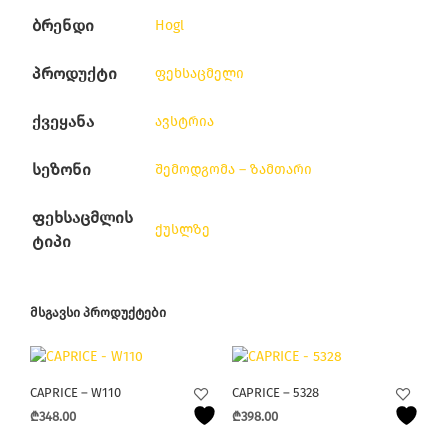
ბრენდი
Hogl
პროდუქტი
ფეხსაცმელი
ქვეყანა
ავსტრია
სეზონი
შემოდგომა – ზამთარი
ფეხსაცმლის
ქუსლზე
ტიპი
ᲛᲡᲒᲐᲕᲡᲘ ᲞᲠᲝᲓᲣᲥᲢᲔᲑᲘ
CAPRICE – W110
CAPRICE – 5328
₾
348.00
₾
398.00
This
This