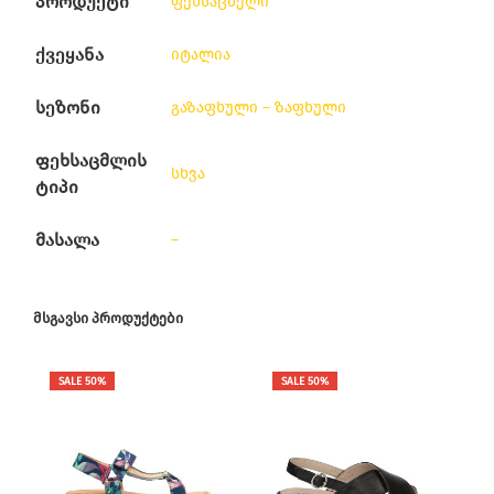
პროდუქტი
ფეხსაცმელი
ქვეყანა
იტალია
სეზონი
გაზაფხული – ზაფხული
ფეხსაცმლის
სხვა
ტიპი
მასალა
–
ᲛᲡᲒᲐᲕᲡᲘ ᲞᲠᲝᲓᲣᲥᲢᲔᲑᲘ
SALE 50%
SALE 50%