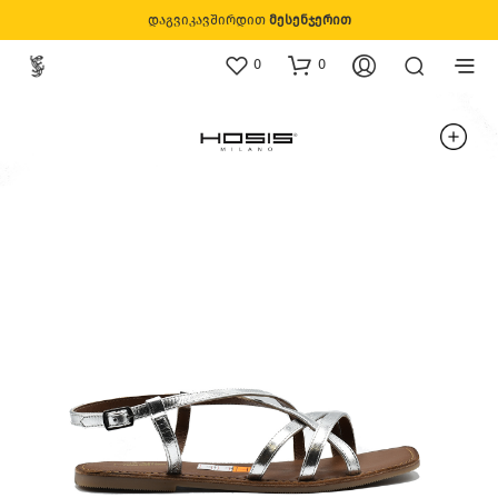
დაგვიკავშირდით
მესენჯერით
0
0