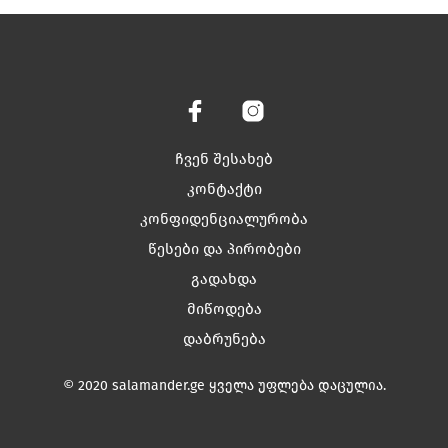
₾348.00.
₾174.00.
has
multiple
variants.
The
options
may
be
chosen
ჩვენ შესახებ
on
კონტაქტი
the
კონფიდენციალურობა
product
page
წესები და პირობები
გადახდა
მიწოდება
დაბრუნება
© 2020 salamander.ge ყველა უფლება დაცულია.