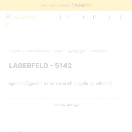
დაგვიკავშირდით
მესენჯერით
0
0
ᲛᲗᲐᲕᲐᲠᲘ
/
ᲝᲜᲚᲐᲘᲜ ᲛᲐᲦᲐᲖᲘᲐ
/
ᲥᲐᲚᲘ
/
ᲤᲔᲮᲡᲐᲪᲛᲔᲚᲘ
/
ᲡᲞᲝᲠᲢᲣᲚᲘ
LAGERFELD – 5142
ხელმისაწვდომია Salamander-ის ქსელში და ონლაინ
ᲐᲠ ᲐᲠᲘᲡ ᲛᲐᲠᲐᲒᲘ