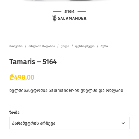
ᲛᲗᲐᲕᲐᲠᲘ
/
ᲝᲜᲚᲐᲘᲜ ᲛᲐᲦᲐᲖᲘᲐ
/
ᲥᲐᲚᲘ
/
ᲤᲔᲮᲡᲐᲪᲛᲔᲚᲘ
/
ᲨᲣᲖᲘ
Tamaris – 5164
₾
498.00
ხელმისაწვდომია Salamander-ის ქსელში და ონლაინ
ᲖᲝᲛᲐ