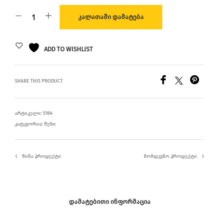
ᲙᲐᲚᲐᲗᲐᲨᲘ ᲓᲐᲛᲐᲢᲔᲑᲐ
ADD TO WISHLIST
SHARE THIS PRODUCT
ᲐᲠᲢᲘᲙᲣᲚᲘ:
5164
ᲙᲐᲢᲔᲒᲝᲠᲘᲐ:
ᲨᲣᲖᲘ
ᲬᲘᲜᲐ ᲞᲠᲝᲓᲣᲥᲢᲘ
ᲛᲝᲛᲓᲔᲕᲜᲝ ᲞᲠᲝᲓᲣᲥᲢᲘ
ᲓᲐᲛᲐᲢᲔᲑᲘᲗᲘ ᲘᲜᲤᲝᲠᲛᲐᲪᲘᲐ