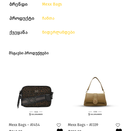
ბრენდი
Mexx Bags
პროდუქტი
ჩანთა
ქვეყანა
ნიდერლანდები
ᲛᲡᲒᲐᲕᲡᲘ ᲞᲠᲝᲓᲣᲥᲢᲔᲑᲘ
Mexx Bags – A1454
Mexx Bags – A1339