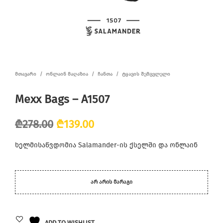
ᲛᲗᲐᲕᲐᲠᲘ
/
ᲝᲜᲚᲐᲘᲜ ᲛᲐᲦᲐᲖᲘᲐ
/
ᲩᲐᲜᲗᲐ
/
ᲢᲧᲐᲕᲘᲡ ᲨᲔᲛᲪᲕᲚᲔᲚᲘ
Mexx Bags – A1507
Original
Current
₾
278.00
₾
139.00
price
price
ხელმისაწვდომია Salamander-ის ქსელში და ონლაინ
was:
is:
₾278.00.
₾139.00.
ᲐᲠ ᲐᲠᲘᲡ ᲛᲐᲠᲐᲒᲘ
ADD TO WISHLIST