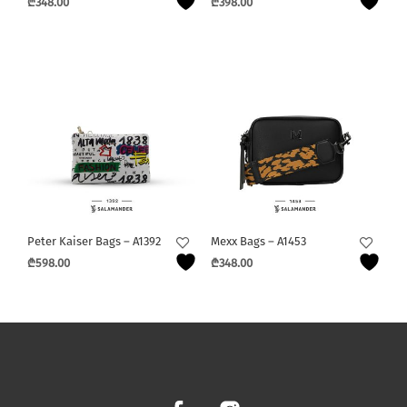
₾
348.00
₾
398.00
Peter Kaiser Bags – A1392
Mexx Bags – A1453
₾
598.00
₾
348.00