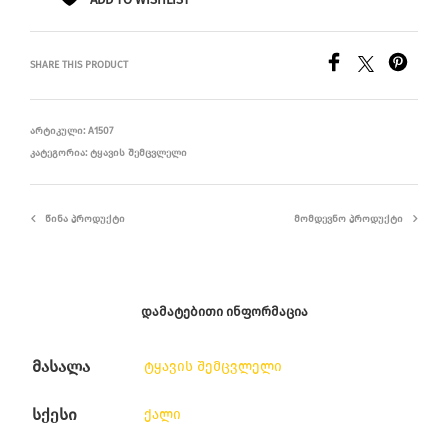
SHARE THIS PRODUCT
ᲐᲠᲢᲘᲙᲣᲚᲘ:
A1507
ᲙᲐᲢᲔᲒᲝᲠᲘᲐ:
ᲢᲧᲐᲕᲘᲡ ᲨᲔᲛᲪᲕᲚᲔᲚᲘ
ᲬᲘᲜᲐ ᲞᲠᲝᲓᲣᲥᲢᲘ
ᲛᲝᲛᲓᲔᲕᲜᲝ ᲞᲠᲝᲓᲣᲥᲢᲘ
ᲓᲐᲛᲐᲢᲔᲑᲘᲗᲘ ᲘᲜᲤᲝᲠᲛᲐᲪᲘᲐ
მასალა
ტყავის შემცვლელი
სქესი
ქალი