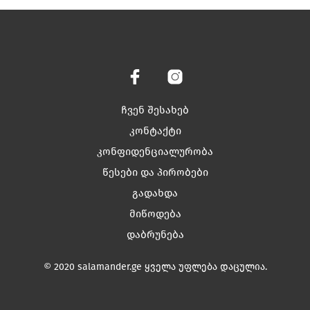
has
has
multiple
multiple
variants.
variants.
The
The
options
options
may
may
be
be
chosen
chosen
ჩვენ შესახებ
on
on
კონტაქტი
the
the
კონფიდენციალურობა
product
product
page
page
წესები და პირობები
გადახდა
მიწოდება
დაბრუნება
© 2020 salamander.ge ყველა უფლება დაცულია.