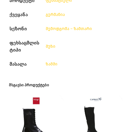
პროდუქტი
ფეხსაცმელი
ქვეყანა
გერმანია
სეზონი
შემოდგომა – ზამთარი
ფეხსაცმლის
შუზი
ტიპი
მასალა
ზამში
ᲛᲡᲒᲐᲕᲡᲘ ᲞᲠᲝᲓᲣᲥᲢᲔᲑᲘ