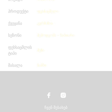
პროდუქტი
ფეხსაცმელი
ქვეყანა
გერმანია
სეზონი
შემოდგომა – ზამთარი
ფეხსაცმლის
შუზი
ტიპი
მასალა
ზამში
ჩვენ შესახებ