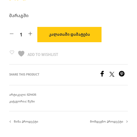
მარაგში
ᲙᲐᲚᲐᲗᲐᲨᲘ ᲓᲐᲛᲐᲢᲔᲑᲐ
ADD TO WISHLIST
SHARE THIS PRODUCT
ᲐᲠᲢᲘᲙᲣᲚᲘ:
624436
ᲙᲐᲢᲔᲒᲝᲠᲘᲐ:
ᲨᲣᲖᲘ
ᲬᲘᲜᲐ ᲞᲠᲝᲓᲣᲥᲢᲘ
ᲛᲝᲛᲓᲔᲕᲜᲝ ᲞᲠᲝᲓᲣᲥᲢᲘ