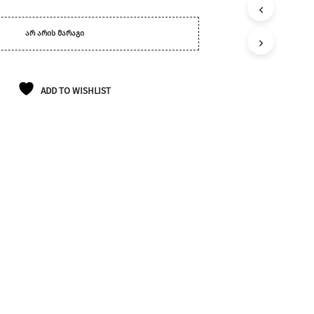
ᲐᲠ ᲐᲠᲘᲡ ᲛᲐᲠᲐᲒᲘ
ADD TO WISHLIST