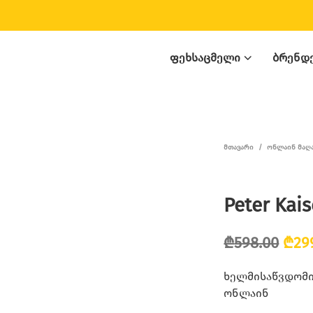
ᲤᲔᲮᲡᲐᲪᲛᲔᲚᲘ
ᲑᲠᲔᲜᲓ
ᲛᲗᲐᲕᲐᲠᲘ
/
ᲝᲜᲚᲐᲘᲜ ᲛᲐᲦ
Peter Kais
Orig
₾
598.00
₾
29
pric
ხელმისაწვდომია
was:
ონლაინ
₾598