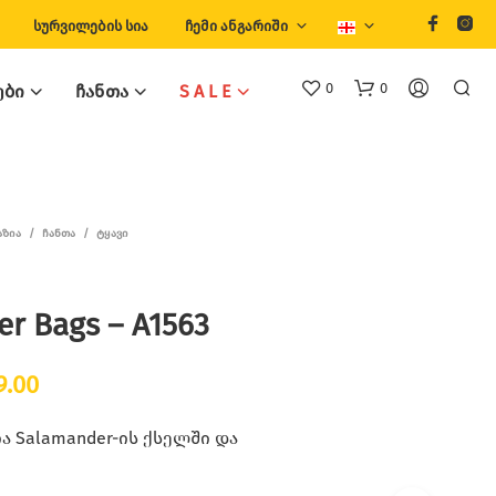
ᲡᲣᲠᲕᲘᲚᲔᲑᲘᲡ ᲡᲘᲐ
ᲩᲔᲛᲘ ᲐᲜᲒᲐᲠᲘᲨᲘ
0
0
ᲔᲑᲘ
ᲩᲐᲜᲗᲐ
S A L E
ᲐᲖᲘᲐ
/
ᲩᲐᲜᲗᲐ
/
ᲢᲧᲐᲕᲘ
er Bags – A1563
inal
Current
9.00
e
price
 Salamander-ის ქსელში და
is:
.00.
₾299.00.