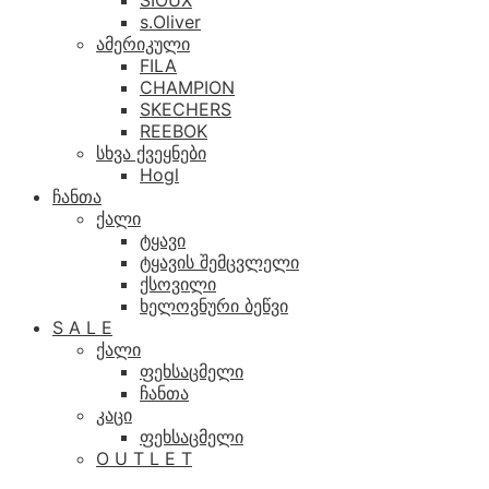
SIOUX
s.Oliver
ამერიკული
FILA
CHAMPION
SKECHERS
REEBOK
სხვა ქვეყნები
Hogl
ჩანთა
ქალი
ტყავი
ტყავის შემცვლელი
ქსოვილი
ხელოვნური ბეწვი
S A L E
ქალი
ფეხსაცმელი
ჩანთა
კაცი
ფეხსაცმელი
O U T L E T