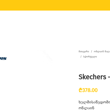
ᲛᲗᲐᲕᲐᲠᲘ
/
ᲝᲜᲚᲐᲘᲜ ᲛᲐᲦ
/
ᲡᲞᲝᲠᲢᲣᲚᲘ
Skechers 
₾
378.00
ხელმისაწვდომია
ონლაინ