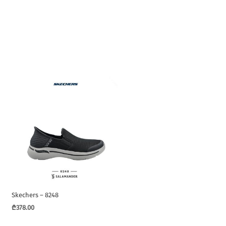
Skechers – 8248
₾
378.00
This