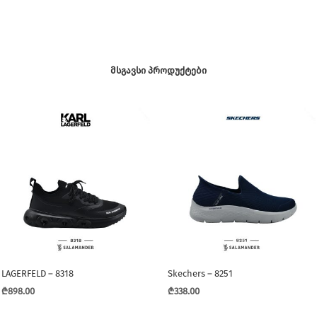
ᲛᲡᲒᲐᲕᲡᲘ ᲞᲠᲝᲓᲣᲥᲢᲔᲑᲘ
LAGERFELD – 8318
Skechers – 8251
₾
898.00
₾
338.00
This
This