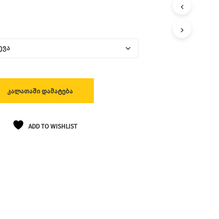
Ლ
Ა
Თ
Შ
Ი
Პ
Რ
Ო
Დ
Უ
ᲙᲐᲚᲐᲗᲐᲨᲘ ᲓᲐᲛᲐᲢᲔᲑᲐ
Ქ
Ტ
Ე
Ბ
ADD TO WISHLIST
Ი
Ა
Რ
Ა
Რ
Ი
Ს
.