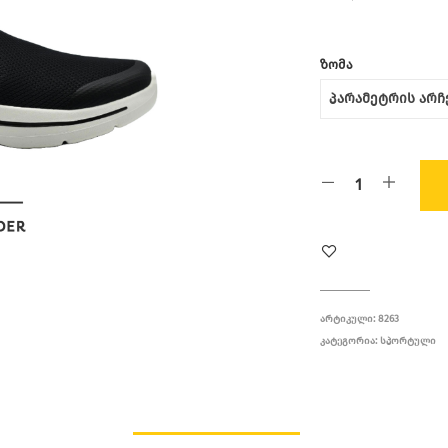
ᲖᲝᲛᲐ
ᲐᲠᲢᲘᲙᲣᲚᲘ:
8263
ᲙᲐᲢᲔᲒᲝᲠᲘᲐ:
ᲡᲞᲝᲠᲢᲣᲚᲘ