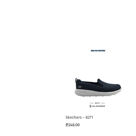
Skechers – 8271
₾
248.00
This