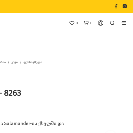
0
0
ᲐᲖᲘᲐ
/
ᲙᲐᲪᲘ
/
ᲤᲔᲮᲡᲐᲪᲛᲔᲚᲘ
– 8263
Თ
Ქ
Ვ
Ე
Ნ
Კ
 Salamander-ის ქსელში და
Ა