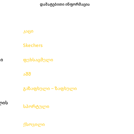
ᲓᲐᲛᲐᲢᲔᲑᲘᲗᲘ ᲘᲜᲤᲝᲠᲛᲐᲪᲘᲐ
კაცი
Skechers
ი
ფეხსაცმელი
აშშ
გაზაფხული – ზაფხული
ლის
სპორტული
ქსოვილი