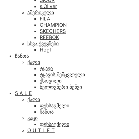
SIOUX
s.Oliver
ამერიკული
FILA
CHAMPION
SKECHERS
REEBOK
სხვა ქვეყნები
Hogl
ჩანთა
ქალი
ტყავი
ტყავის შემცვლელი
ქსოვილი
ხელოვნური ბეწვი
S A L E
ქალი
ფეხსაცმელი
ჩანთა
კაცი
ფეხსაცმელი
O U T L E T