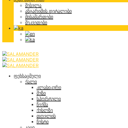
შესვლა
ანგარიშის დეტალები
მისამართები
შეკვეთები
ფეხსაცმელი
ქალი
კლასიკური
შუზი
სპორტული
ჩექმა
ქუსლზე
თოვლის
ჩუსტი
კაცი