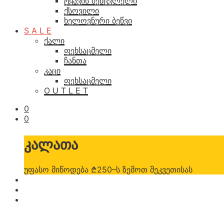
ტყავის შემცვლელი
ქსოვილი
ხელოვნური ბეწვი
S A L E
ქალი
ფეხსაცმელი
ჩანთა
კაცი
ფეხსაცმელი
O U T L E T
0
0
კალათა
უფასო მიწოდება ₾250–ს ზემოთ შეკვეთისას