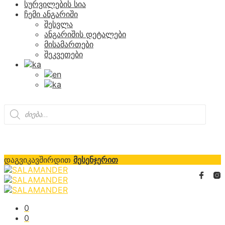
სურვილების სია
ჩემი ანგარიში
შესვლა
ანგარიშის დეტალები
მისამართები
შეკვეთები
Products
search
დაგვიკავშირდით
მესენჯერით
0
0