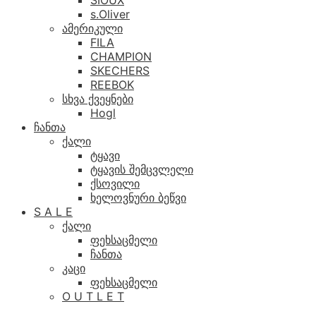
SIOUX
s.Oliver
ამერიკული
FILA
CHAMPION
SKECHERS
REEBOK
სხვა ქვეყნები
Hogl
ჩანთა
ქალი
ტყავი
ტყავის შემცვლელი
ქსოვილი
ხელოვნური ბეწვი
S A L E
ქალი
ფეხსაცმელი
ჩანთა
კაცი
ფეხსაცმელი
O U T L E T