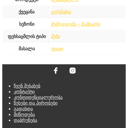
ქვეყანა
გერმანია
სეზონი
შემოდგომა – ზამთარი
ფეხსაცმლის ტიპი
შუზი
მასალა
ტყავი
ჩვენ შესახებ
კონტაქტი
კონფიდენციალურობა
წესები და პირობები
გადახდა
მიწოდება
დაბრუნება