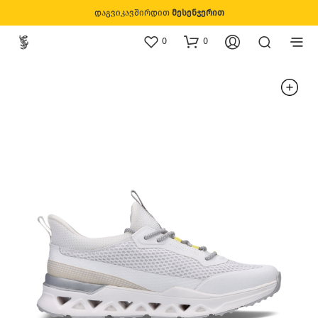
დაგვიკავშირდით
მესენჯერით
0
0