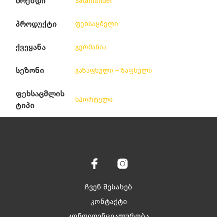
ბრენდი
Salamander
პროდუქტი
ფეხსაცმელი
ქვეყანა
გერმანია
სეზონი
გაზაფხული – ზაფხული
ფეხსაცმლის
სპორტული
ტიპი
ჩვენ შესახებ
კონტაქტი
კონფიდენციალურობა