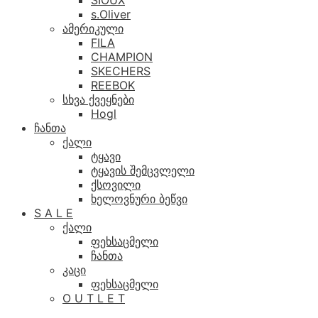
SIOUX
s.Oliver
ამერიკული
FILA
CHAMPION
SKECHERS
REEBOK
სხვა ქვეყნები
Hogl
ჩანთა
ქალი
ტყავი
ტყავის შემცვლელი
ქსოვილი
ხელოვნური ბეწვი
S A L E
ქალი
ფეხსაცმელი
ჩანთა
კაცი
ფეხსაცმელი
O U T L E T