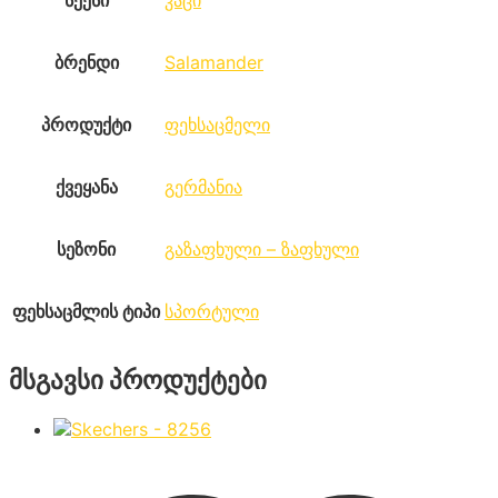
სქესი
კაცი
ბრენდი
Salamander
პროდუქტი
ფეხსაცმელი
ქვეყანა
გერმანია
სეზონი
გაზაფხული – ზაფხული
ფეხსაცმლის ტიპი
სპორტული
მსგავსი პროდუქტები