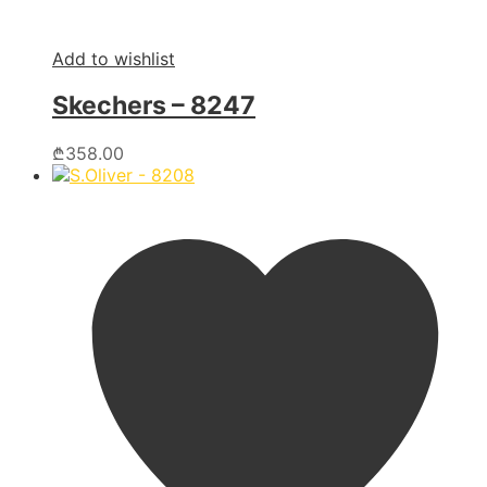
Add to wishlist
Skechers – 8247
This
₾
358.00
product
has
multiple
variants.
The
options
may
be
chosen
on
the
product
page