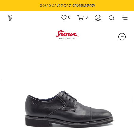
დაგვიკავშირდით
მესენჯერით
0
0