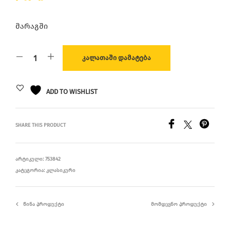
მარაგში
ᲙᲐᲚᲐᲗᲐᲨᲘ ᲓᲐᲛᲐᲢᲔᲑᲐ
ADD TO WISHLIST
SHARE THIS PRODUCT
ᲐᲠᲢᲘᲙᲣᲚᲘ:
753842
ᲙᲐᲢᲔᲒᲝᲠᲘᲐ:
ᲙᲚᲐᲡᲘᲙᲣᲠᲘ
ᲬᲘᲜᲐ ᲞᲠᲝᲓᲣᲥᲢᲘ
ᲛᲝᲛᲓᲔᲕᲜᲝ ᲞᲠᲝᲓᲣᲥᲢᲘ