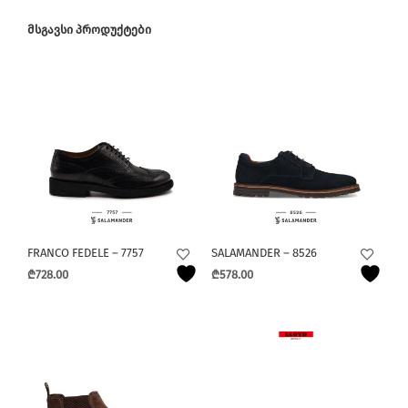
ᲛᲡᲒᲐᲕᲡᲘ ᲞᲠᲝᲓᲣᲥᲢᲔᲑᲘ
FRANCO FEDELE – 7757
SALAMANDER – 8526
₾
728.00
₾
578.00
This
This
product
product
has
has
multiple
multiple
variants.
variants.
The
The
options
options