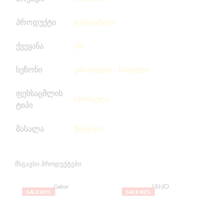
პროდუქტი
ფეხსაცმელი
ქვეყანა
აშშ
სეზონი
გაზაფხული – ზაფხული
ფეხსაცმლის
სპორტული
ტიპი
მასალა
ქსოვილი
ᲛᲡᲒᲐᲕᲡᲘ ᲞᲠᲝᲓᲣᲥᲢᲔᲑᲘ
SALE 60%
SALE 60%