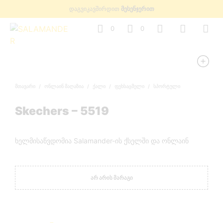
დაგვიკავშირდით
მესენჯერით
0
0
ᲛᲗᲐᲕᲐᲠᲘ
/
ᲝᲜᲚᲐᲘᲜ ᲛᲐᲦᲐᲖᲘᲐ
/
ᲥᲐᲚᲘ
/
ᲤᲔᲮᲡᲐᲪᲛᲔᲚᲘ
/
ᲡᲞᲝᲠᲢᲣᲚᲘ
Skechers – 5519
ხელმისაწვდომია Salamander-ის ქსელში და ონლაინ
ᲐᲠ ᲐᲠᲘᲡ ᲛᲐᲠᲐᲒᲘ