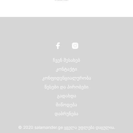
price
price
This
be
was:
is:
product
chosen
₾798.00.
₾320.00.
has
on
multiple
the
variants.
product
The
page
options
may
be
chosen
ჩვენ შესახებ
on
კონტაქტი
the
კონფიდენციალურობა
product
page
წესები და პირობები
გადახდა
მიწოდება
დაბრუნება
© 2020 salamander.ge ყველა უფლება დაცულია.