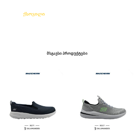
ქსოვილი
ᲛᲡᲒᲐᲕᲡᲘ ᲞᲠᲝᲓᲣᲥᲢᲔᲑᲘ