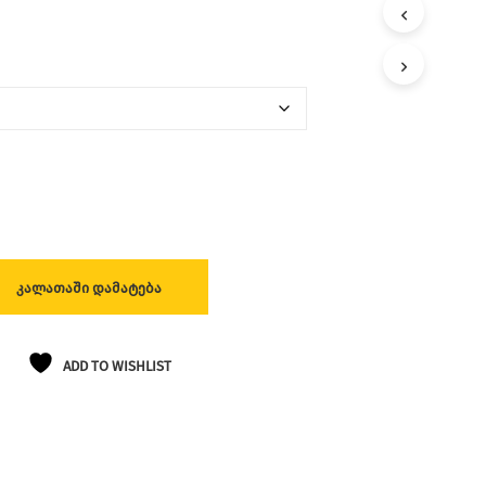
Ლ
Ა
Თ
Შ
Ი
Პ
Რ
Ო
Დ
Უ
Ქ
Ტ
Ე
Ბ
ᲙᲐᲚᲐᲗᲐᲨᲘ ᲓᲐᲛᲐᲢᲔᲑᲐ
Ი
Ა
Რ
Ა
ADD TO WISHLIST
Რ
Ი
Ს
.