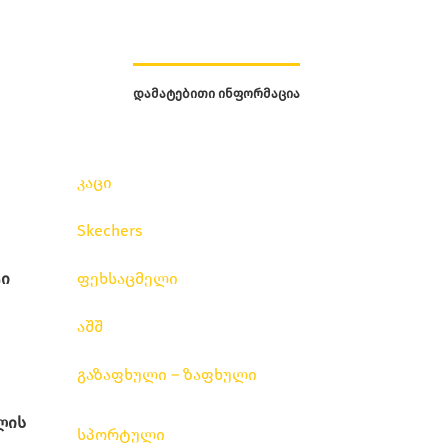
ᲓᲐᲛᲐᲢᲔᲑᲘᲗᲘ ᲘᲜᲤᲝᲠᲛᲐᲪᲘᲐ
კაცი
Skechers
ი
ფეხსაცმელი
აშშ
გაზაფხული – ზაფხული
ლის
სპორტული