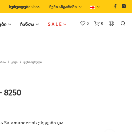
ᲡᲣᲠᲕᲘᲚᲔᲑᲘᲡ ᲡᲘᲐ
ᲩᲔᲛᲘ ᲐᲜᲒᲐᲠᲘᲨᲘ
0
0
ᲔᲑᲘ
ᲩᲐᲜᲗᲐ
S A L E
ᲐᲖᲘᲐ
/
ᲙᲐᲪᲘ
/
ᲤᲔᲮᲡᲐᲪᲛᲔᲚᲘ
– 8250
Თ
Ქ
Ვ
Ე
Ნ
Კ
 Salamander-ის ქსელში და
Ა