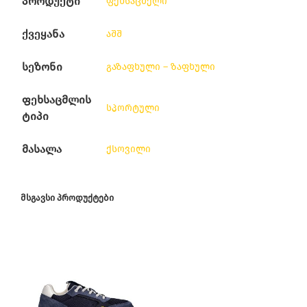
პროდუქტი
ფეხსაცმელი
ქვეყანა
აშშ
სეზონი
გაზაფხული – ზაფხული
ფეხსაცმლის
სპორტული
ტიპი
მასალა
ქსოვილი
ᲛᲡᲒᲐᲕᲡᲘ ᲞᲠᲝᲓᲣᲥᲢᲔᲑᲘ