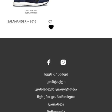
This
SALAMANDER – 8616
product
has
multiple
variants.
The
options
may
be
chosen
on
ჩვენ შესახებ
the
product
კონტაქტი
page
კონფიდენციალურობა
წესები და პირობები
გადახდა
მიწოდება