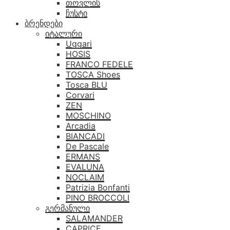
თოვლის
ჩუსტი
ბრენდები
იტალური
Uggari
HOSIS
FRANCO FEDELE
TOSCA Shoes
Tosca BLU
Corvari
ZEN
MOSCHINO
Arcadia
BIANCADI
De Pascale
ERMANS
EVALUNA
NOCLAIM
Patrizia Bonfanti
PINO BROCCOLI
გერმანული
SALAMANDER
CAPRICE