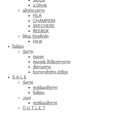
SIOUX
s.Oliver
ამერიკული
FILA
CHAMPION
SKECHERS
REEBOK
სხვა ქვეყნები
Hogl
ჩანთა
ქალი
ტყავი
ტყავის შემცვლელი
ქსოვილი
ხელოვნური ბეწვი
S A L E
ქალი
ფეხსაცმელი
ჩანთა
კაცი
ფეხსაცმელი
O U T L E T