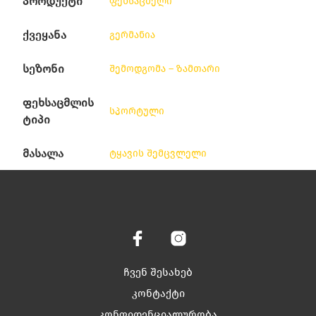
პროდუქტი
ფეხსაცმელი
ქვეყანა
გერმანია
სეზონი
შემოდგომა – ზამთარი
ფეხსაცმლის
სპორტული
ტიპი
მასალა
ტყავის შემცვლელი
ჩვენ შესახებ
კონტაქტი
კონფიდენციალურობა