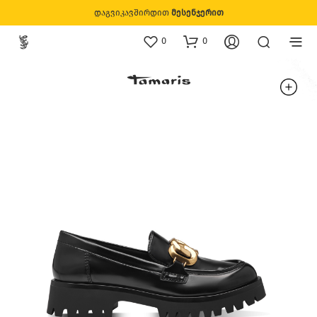
დაგვიკავშირდით
მესენჯერით
0
0