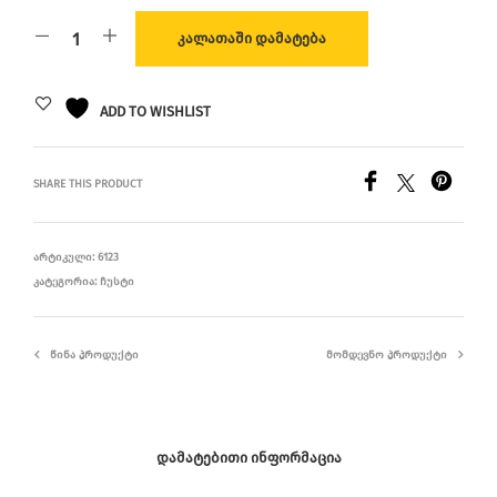
ᲙᲐᲚᲐᲗᲐᲨᲘ ᲓᲐᲛᲐᲢᲔᲑᲐ
ADD TO WISHLIST
SHARE THIS PRODUCT
ᲐᲠᲢᲘᲙᲣᲚᲘ:
6123
ᲙᲐᲢᲔᲒᲝᲠᲘᲐ:
ᲩᲣᲡᲢᲘ
ᲬᲘᲜᲐ ᲞᲠᲝᲓᲣᲥᲢᲘ
ᲛᲝᲛᲓᲔᲕᲜᲝ ᲞᲠᲝᲓᲣᲥᲢᲘ
ᲓᲐᲛᲐᲢᲔᲑᲘᲗᲘ ᲘᲜᲤᲝᲠᲛᲐᲪᲘᲐ