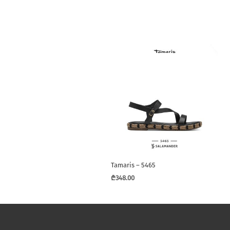
Tamaris – 5465
₾
348.00
This
product
has
multiple