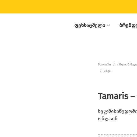
ᲤᲔᲮᲡᲐᲪᲛᲔᲚᲘ
ᲑᲠᲔᲜᲓ
ᲛᲗᲐᲕᲐᲠᲘ
/
ᲝᲜᲚᲐᲘᲜ ᲛᲐᲦ
/
ᲡᲮᲕᲐ
Tamaris –
ხელმისაწვდომია
ონლაინ