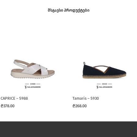
ᲛᲡᲒᲐᲕᲡᲘ ᲞᲠᲝᲓᲣᲥᲢᲔᲑᲘ
CAPRICE – 5988
Tamaris – 5930
₾
378.00
₾
268.00
This
This
product
product
has
has
multiple
multiple