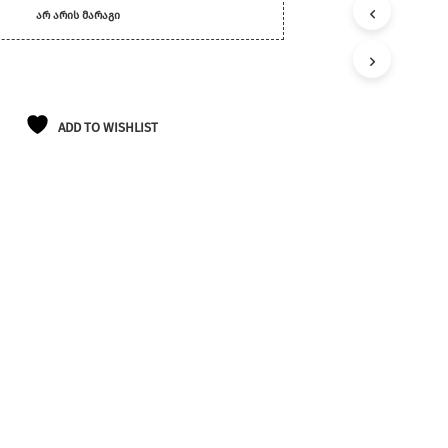
Ლ
ᲐᲠ ᲐᲠᲘᲡ ᲛᲐᲠᲐᲒᲘ
Ა
Თ
Შ
Ი
Პ
Რ
ADD TO WISHLIST
Ო
Დ
Უ
Ქ
Ტ
Ე
Ბ
Ი
Ა
Რ
Ა
Რ
Ი
Ს
.