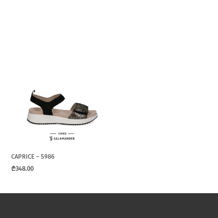
CAPRICE – 5986
₾
348.00
This
product
has
multiple