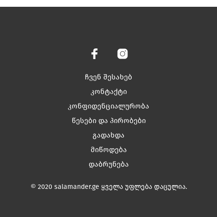
has
has
multiple
multiple
variants.
variants.
The
The
options
options
may
may
be
be
chosen
chosen
ჩვენ შესახებ
on
on
კონტაქტი
the
the
კონფიდენციალურობა
product
product
page
page
წესები და პირობები
გადახდა
მიწოდება
დაბრუნება
© 2020 salamander.ge ყველა უფლება დაცულია.