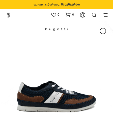
დაგვიკავშირდით
მესენჯერით
0
0