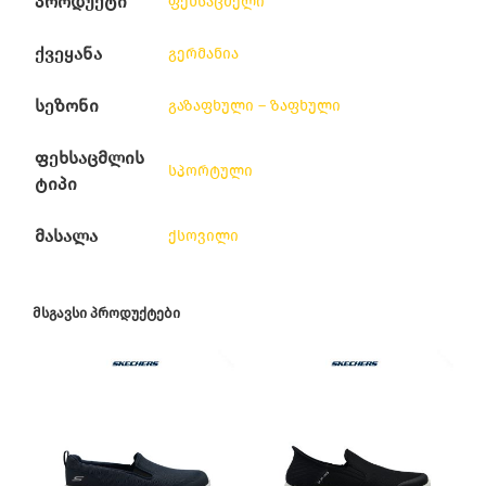
პროდუქტი
ფეხსაცმელი
ქვეყანა
გერმანია
სეზონი
გაზაფხული – ზაფხული
ფეხსაცმლის
სპორტული
ტიპი
მასალა
ქსოვილი
ᲛᲡᲒᲐᲕᲡᲘ ᲞᲠᲝᲓᲣᲥᲢᲔᲑᲘ