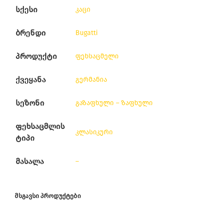
სქესი
კაცი
ბრენდი
Bugatti
პროდუქტი
ფეხსაცმელი
ქვეყანა
გერმანია
სეზონი
გაზაფხული – ზაფხული
ფეხსაცმლის
კლასიკური
ტიპი
მასალა
–
ᲛᲡᲒᲐᲕᲡᲘ ᲞᲠᲝᲓᲣᲥᲢᲔᲑᲘ