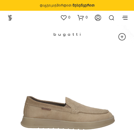
დაგვიკავშირდით
მესენჯერით
0
0