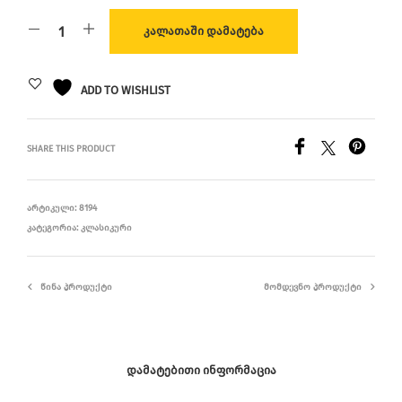
ᲙᲐᲚᲐᲗᲐᲨᲘ ᲓᲐᲛᲐᲢᲔᲑᲐ
ADD TO WISHLIST
SHARE THIS PRODUCT
ᲐᲠᲢᲘᲙᲣᲚᲘ:
8194
ᲙᲐᲢᲔᲒᲝᲠᲘᲐ:
ᲙᲚᲐᲡᲘᲙᲣᲠᲘ
ᲬᲘᲜᲐ ᲞᲠᲝᲓᲣᲥᲢᲘ
ᲛᲝᲛᲓᲔᲕᲜᲝ ᲞᲠᲝᲓᲣᲥᲢᲘ
ᲓᲐᲛᲐᲢᲔᲑᲘᲗᲘ ᲘᲜᲤᲝᲠᲛᲐᲪᲘᲐ