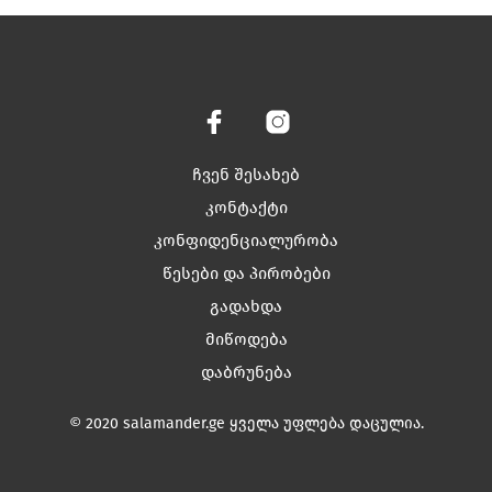
has
has
multiple
multiple
variants.
variants.
The
The
options
options
may
may
be
be
chosen
chosen
ჩვენ შესახებ
on
on
კონტაქტი
the
the
კონფიდენციალურობა
product
product
page
page
წესები და პირობები
გადახდა
მიწოდება
დაბრუნება
© 2020 salamander.ge ყველა უფლება დაცულია.