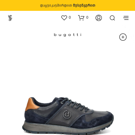
დაგვიკავშირდით
მესენჯერით
0
0