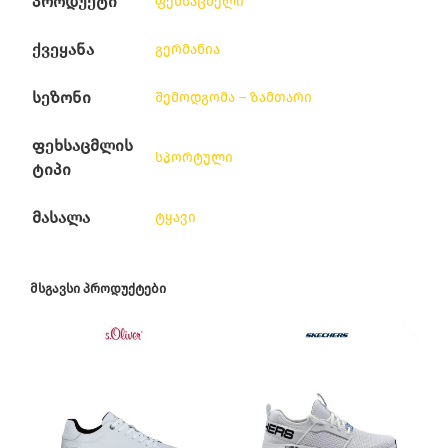
პროდუქტი
ფეხსაცმელი
ქვეყანა
გერმანია
სეზონი
შემოდგომა – ზამთარი
ფეხსაცმლის
სპორტული
ტიპი
მასალა
ტყავი
ᲛᲡᲒᲐᲕᲡᲘ ᲞᲠᲝᲓᲣᲥᲢᲔᲑᲘ