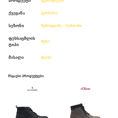
პროდუქტი
ფეხსაცმელი
ქვეყანა
გერმანია
სეზონი
შემოდგომა – ზამთარი
ფეხსაცმლის
შუზი
ტიპი
მასალა
ტყავი
ᲛᲡᲒᲐᲕᲡᲘ ᲞᲠᲝᲓᲣᲥᲢᲔᲑᲘ