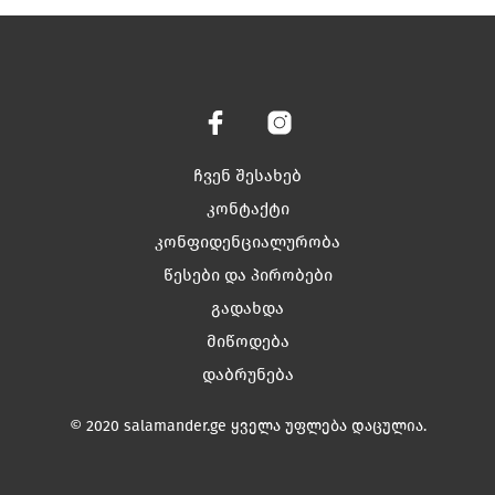
has
has
multiple
multiple
variants.
variants.
The
The
options
options
may
may
be
be
chosen
chosen
ჩვენ შესახებ
on
on
კონტაქტი
the
the
კონფიდენციალურობა
product
product
page
page
წესები და პირობები
გადახდა
მიწოდება
დაბრუნება
© 2020 salamander.ge ყველა უფლება დაცულია.