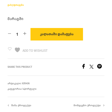
ᲒᲐᲡᲣᲤᲗᲐᲕᲔᲑᲐ
მარაგში
ᲙᲐᲚᲐᲗᲐᲨᲘ ᲓᲐᲛᲐᲢᲔᲑᲐ
ADD TO WISHLIST
SHARE THIS PRODUCT
ᲐᲠᲢᲘᲙᲣᲚᲘ:
635436
ᲙᲐᲢᲔᲒᲝᲠᲘᲐ:
ᲡᲞᲝᲠᲢᲣᲚᲘ
ᲬᲘᲜᲐ ᲞᲠᲝᲓᲣᲥᲢᲘ
ᲛᲝᲛᲓᲔᲕᲜᲝ ᲞᲠᲝᲓᲣᲥᲢᲘ