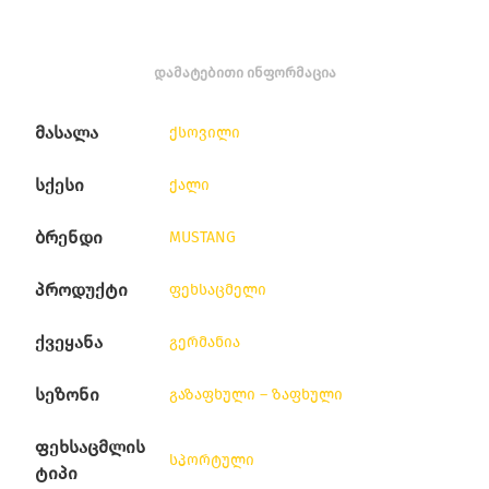
ᲓᲐᲛᲐᲢᲔᲑᲘᲗᲘ ᲘᲜᲤᲝᲠᲛᲐᲪᲘᲐ
მასალა
ქსოვილი
სქესი
ქალი
ბრენდი
MUSTANG
პროდუქტი
ფეხსაცმელი
ქვეყანა
გერმანია
სეზონი
გაზაფხული – ზაფხული
ფეხსაცმლის
სპორტული
ტიპი