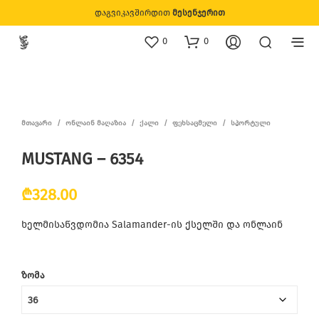
დაგვიკავშირდით
მესენჯერით
0
0
ᲛᲗᲐᲕᲐᲠᲘ
/
ᲝᲜᲚᲐᲘᲜ ᲛᲐᲦᲐᲖᲘᲐ
/
ᲥᲐᲚᲘ
/
ᲤᲔᲮᲡᲐᲪᲛᲔᲚᲘ
/
ᲡᲞᲝᲠᲢᲣᲚᲘ
MUSTANG – 6354
₾
328.00
ხელმისაწვდომია Salamander-ის ქსელში და ონლაინ
ᲖᲝᲛᲐ