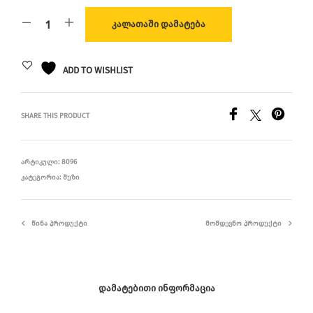
ᲙᲐᲚᲐᲗᲐᲨᲘ ᲓᲐᲛᲐᲢᲔᲑᲐ
ADD TO WISHLIST
SHARE THIS PRODUCT
ᲐᲠᲢᲘᲙᲣᲚᲘ:
8096
ᲙᲐᲢᲔᲒᲝᲠᲘᲐ:
ᲨᲣᲖᲘ
ᲬᲘᲜᲐ ᲞᲠᲝᲓᲣᲥᲢᲘ
ᲛᲝᲛᲓᲔᲕᲜᲝ ᲞᲠᲝᲓᲣᲥᲢᲘ
ᲓᲐᲛᲐᲢᲔᲑᲘᲗᲘ ᲘᲜᲤᲝᲠᲛᲐᲪᲘᲐ