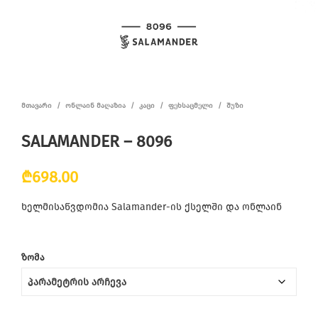
ᲛᲗᲐᲕᲐᲠᲘ
/
ᲝᲜᲚᲐᲘᲜ ᲛᲐᲦᲐᲖᲘᲐ
/
ᲙᲐᲪᲘ
/
ᲤᲔᲮᲡᲐᲪᲛᲔᲚᲘ
/
ᲨᲣᲖᲘ
SALAMANDER – 8096
₾
698.00
ხელმისაწვდომია Salamander-ის ქსელში და ონლაინ
ᲖᲝᲛᲐ