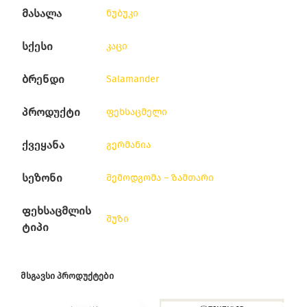
მასალა
ნუბუკი
სქესი
კაცი
ბრენდი
Salamander
პროდუქტი
ფეხსაცმელი
ქვეყანა
გერმანია
სეზონი
შემოდგომა – ზამთარი
ფეხსაცმლის
შუზი
ტიპი
ᲛᲡᲒᲐᲕᲡᲘ ᲞᲠᲝᲓᲣᲥᲢᲔᲑᲘ