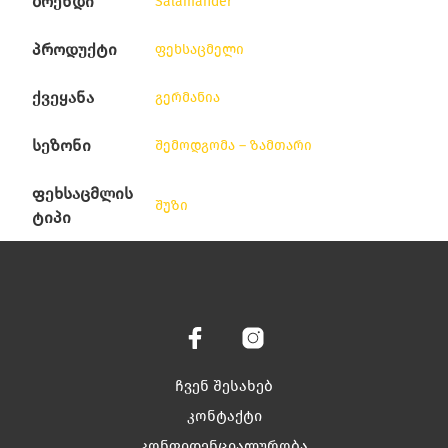
ბრენდი
Salamander
პროდუქტი
ფეხსაცმელი
ქვეყანა
გერმანია
სეზონი
შემოდგომა – ზამთარი
ფეხსაცმლის
შუზი
ტიპი
ჩვენ შესახებ
კონტაქტი
კონფიდენციალურობა