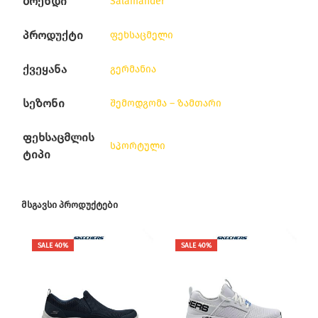
ბრენდი
Salamander
პროდუქტი
ფეხსაცმელი
ქვეყანა
გერმანია
სეზონი
შემოდგომა – ზამთარი
ფეხსაცმლის
სპორტული
ტიპი
ᲛᲡᲒᲐᲕᲡᲘ ᲞᲠᲝᲓᲣᲥᲢᲔᲑᲘ
SALE 40%
SALE 40%