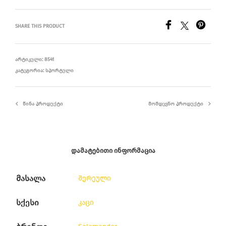
SHARE THIS PRODUCT
ᲐᲠᲢᲘᲙᲣᲚᲘ:
8541
ᲙᲐᲢᲔᲒᲝᲠᲘᲐ:
ᲡᲞᲝᲠᲢᲣᲚᲘ
ᲬᲘᲜᲐ ᲞᲠᲝᲓᲣᲥᲢᲘ
ᲛᲝᲛᲓᲔᲕᲜᲝ ᲞᲠᲝᲓᲣᲥᲢᲘ
ᲓᲐᲛᲐᲢᲔᲑᲘᲗᲘ ᲘᲜᲤᲝᲠᲛᲐᲪᲘᲐ
მასალა
შერეული
სქესი
კაცი