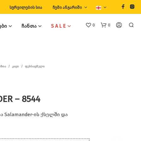
ᲡᲣᲠᲕᲘᲚᲔᲑᲘᲡ ᲡᲘᲐ
ᲩᲔᲛᲘ ᲐᲜᲒᲐᲠᲘᲨᲘ
0
0
ᲔᲑᲘ
ᲩᲐᲜᲗᲐ
S A L E
ᲐᲖᲘᲐ
/
ᲙᲐᲪᲘ
/
ᲤᲔᲮᲡᲐᲪᲛᲔᲚᲘ
ER – 8544
 Salamander-ის ქსელში და