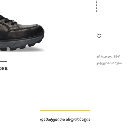
ᲐᲠᲢᲘᲙᲣᲚᲘ:
8544
ᲙᲐᲢᲔᲒᲝᲠᲘᲐ:
ᲨᲣᲖᲘ
ᲓᲐᲛᲐᲢᲔᲑᲘᲗᲘ ᲘᲜᲤᲝᲠᲛᲐᲪᲘᲐ