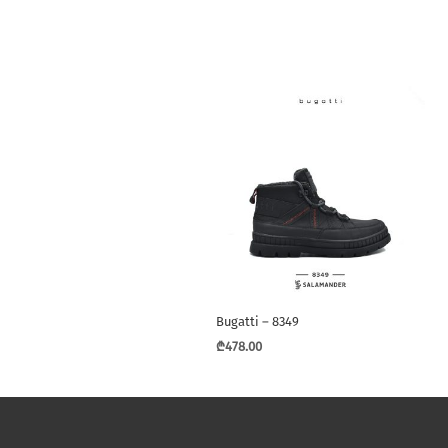
Bugatti – 8349
₾
478.00
This
product
has
multiple