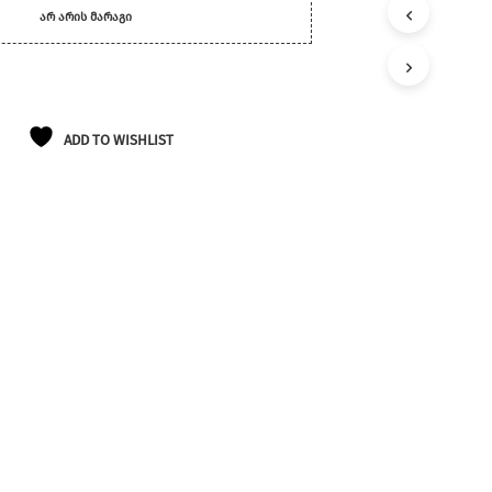
ᲐᲠ ᲐᲠᲘᲡ ᲛᲐᲠᲐᲒᲘ
ADD TO WISHLIST