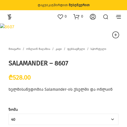
დაგვიკავშირდით
მესენჯერით
0
0
ᲛᲗᲐᲕᲐᲠᲘ
/
ᲝᲜᲚᲐᲘᲜ ᲛᲐᲦᲐᲖᲘᲐ
/
ᲙᲐᲪᲘ
/
ᲤᲔᲮᲡᲐᲪᲛᲔᲚᲘ
/
ᲡᲞᲝᲠᲢᲣᲚᲘ
SALAMANDER – 8607
₾
528.00
ხელმისაწვდომია Salamander-ის ქსელში და ონლაინ
ᲖᲝᲛᲐ