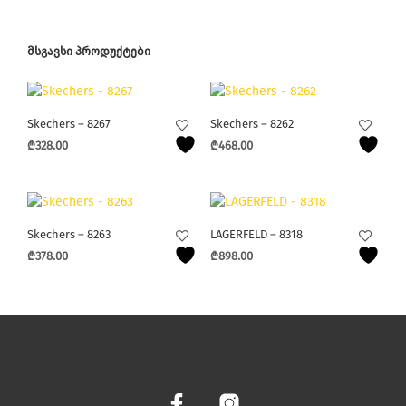
ᲛᲡᲒᲐᲕᲡᲘ ᲞᲠᲝᲓᲣᲥᲢᲔᲑᲘ
Skechers – 8267
Skechers – 8262
₾
328.00
₾
468.00
This
This
product
product
has
has
multiple
multiple
Skechers – 8263
LAGERFELD – 8318
variants.
variants.
₾
378.00
₾
898.00
The
The
This
This
options
options
product
product
may
may
has
has
be
be
multiple
multiple
chosen
chosen
variants.
variants.
on
on
The
The
the
the
options
options
product
product