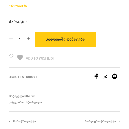
ᲒᲐᲡᲣᲤᲗᲐᲕᲔᲑᲐ
მარაგში
ᲙᲐᲚᲐᲗᲐᲨᲘ ᲓᲐᲛᲐᲢᲔᲑᲐ
ADD TO WISHLIST
SHARE THIS PRODUCT
ᲐᲠᲢᲘᲙᲣᲚᲘ:
860740
ᲙᲐᲢᲔᲒᲝᲠᲘᲐ:
ᲡᲞᲝᲠᲢᲣᲚᲘ
ᲬᲘᲜᲐ ᲞᲠᲝᲓᲣᲥᲢᲘ
ᲛᲝᲛᲓᲔᲕᲜᲝ ᲞᲠᲝᲓᲣᲥᲢᲘ