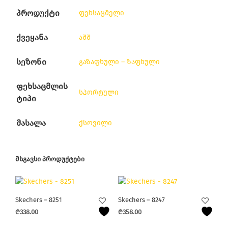
პროდუქტი
ფეხსაცმელი
ქვეყანა
აშშ
სეზონი
გაზაფხული – ზაფხული
ფეხსაცმლის
სპორტული
ტიპი
მასალა
ქსოვილი
ᲛᲡᲒᲐᲕᲡᲘ ᲞᲠᲝᲓᲣᲥᲢᲔᲑᲘ
Skechers – 8251
Skechers – 8247
₾
338.00
₾
358.00
This
This