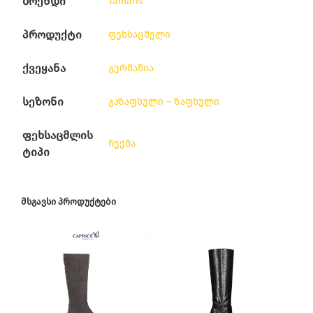
ბრენდი
Tamaris
პროდუქტი
ფეხსაცმელი
ქვეყანა
გერმანია
სეზონი
გაზაფხული – ზაფხული
ფეხსაცმლის
ჩექმა
ტიპი
ᲛᲡᲒᲐᲕᲡᲘ ᲞᲠᲝᲓᲣᲥᲢᲔᲑᲘ