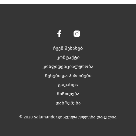
has
has
multiple
multiple
variants.
variants.
The
The
options
options
may
may
be
be
chosen
chosen
ჩვენ შესახებ
on
on
კონტაქტი
the
the
კონფიდენციალურობა
product
product
page
page
წესები და პირობები
გადახდა
მიწოდება
დაბრუნება
© 2020 salamander.ge ყველა უფლება დაცულია.