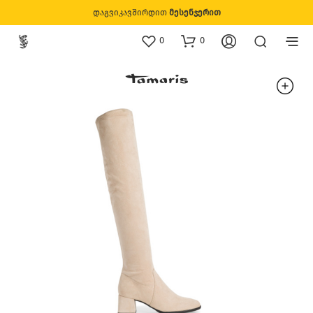
დაგვიკავშირდით
მესენჯერით
0
0