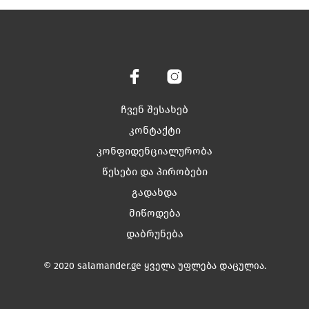
has
has
multiple
multiple
variants.
variants.
The
The
options
options
may
may
be
be
chosen
chosen
ჩვენ შესახებ
on
on
კონტაქტი
the
the
კონფიდენციალურობა
product
product
page
page
წესები და პირობები
გადახდა
მიწოდება
დაბრუნება
© 2020 salamander.ge ყველა უფლება დაცულია.