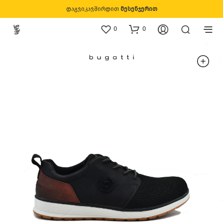
დაგვიკავშირდით
მესენჯერით
0
0