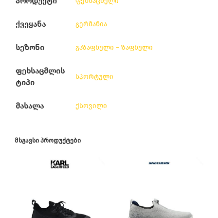
პროდუქტი
ფეხსაცმელი
ქვეყანა
გერმანია
სეზონი
გაზაფხული – ზაფხული
ფეხსაცმლის
სპორტული
ტიპი
მასალა
ქსოვილი
ᲛᲡᲒᲐᲕᲡᲘ ᲞᲠᲝᲓᲣᲥᲢᲔᲑᲘ