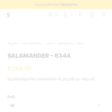
დაგვიკავშირდით
მესენჯერით
0
0
ᲛᲗᲐᲕᲐᲠᲘ
/
ᲝᲜᲚᲐᲘᲜ ᲛᲐᲦᲐᲖᲘᲐ
/
ᲥᲐᲚᲘ
/
ᲤᲔᲮᲡᲐᲪᲛᲔᲚᲘ
/
ᲩᲣᲡᲢᲘ
SALAMANDER – 6344
₾
298.00
ხელმისაწვდომია Salamander-ის ქსელში და ონლაინ
ᲖᲝᲛᲐ