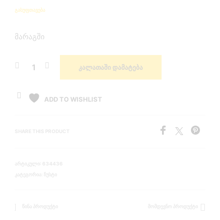
ᲒᲐᲡᲣᲤᲗᲐᲕᲔᲑᲐ
მარაგში
ᲙᲐᲚᲐᲗᲐᲨᲘ ᲓᲐᲛᲐᲢᲔᲑᲐ
ADD TO WISHLIST
SHARE THIS PRODUCT
ᲐᲠᲢᲘᲙᲣᲚᲘ:
634436
ᲙᲐᲢᲔᲒᲝᲠᲘᲐ:
ᲩᲣᲡᲢᲘ
ᲬᲘᲜᲐ ᲞᲠᲝᲓᲣᲥᲢᲘ
ᲛᲝᲛᲓᲔᲕᲜᲝ ᲞᲠᲝᲓᲣᲥᲢᲘ