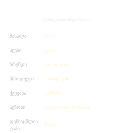
ᲓᲐᲛᲐᲢᲔᲑᲘᲗᲘ ᲘᲜᲤᲝᲠᲛᲐᲪᲘᲐ
მასალა
ნუბუკი
სქესი
ქალი
ბრენდი
Salamander
პროდუქტი
ფეხსაცმელი
ქვეყანა
გერმანია
სეზონი
გაზაფხული – ზაფხული
ფეხსაცმლის
ჩუსტი
ტიპი