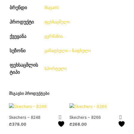
ბრენდი
Bugatti
პროდუქტი
ფეხსაცმელი
ქვეყანა
გერმანია
სეზონი
გაზაფხული – ზაფხული
ფეხსაცმლის
სპორტული
ტიპი
ᲛᲡᲒᲐᲕᲡᲘ ᲞᲠᲝᲓᲣᲥᲢᲔᲑᲘ
Skechers – 8248
Skechers – 8266
₾
378.00
₾
268.00
This
This