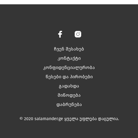
has
has
multiple
multiple
variants.
variants.
The
The
options
options
may
may
be
be
chosen
chosen
ჩვენ შესახებ
on
on
კონტაქტი
the
the
კონფიდენციალურობა
product
product
page
page
წესები და პირობები
გადახდა
მიწოდება
დაბრუნება
© 2020 salamander.ge ყველა უფლება დაცულია.