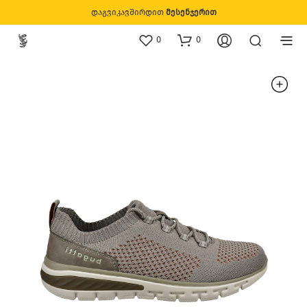
დაგვიკავშირდით
მესენჯერით
0
0