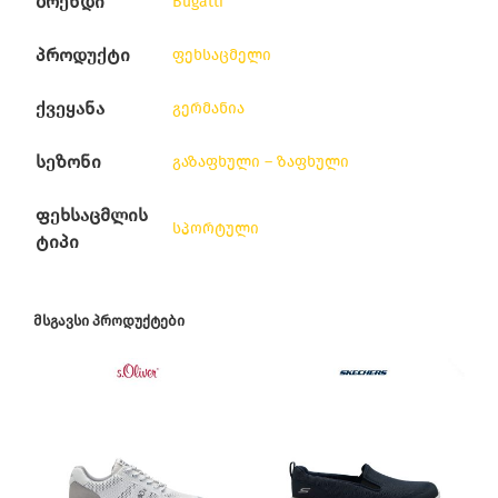
ბრენდი
Bugatti
პროდუქტი
ფეხსაცმელი
ქვეყანა
გერმანია
სეზონი
გაზაფხული – ზაფხული
ფეხსაცმლის
სპორტული
ტიპი
ᲛᲡᲒᲐᲕᲡᲘ ᲞᲠᲝᲓᲣᲥᲢᲔᲑᲘ